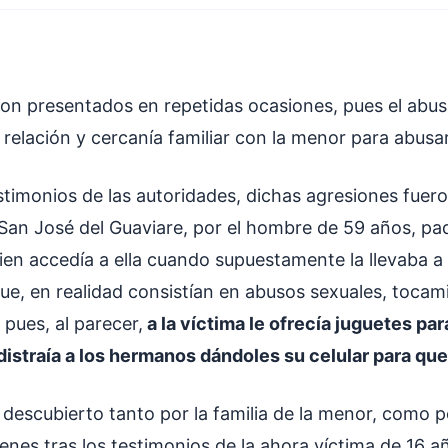
on presentados en repetidas ocasiones, pues el abu
elación y cercanía familiar con la menor para abusar 
stimonios de las autoridades, dichas agresiones fuero
 San José del Guaviare, por el hombre de 59 años, pa
ien accedía a ella cuando supuestamente la llevaba a
ue, en realidad consistían en abusos sexuales, tocam
pues, al parecer,
a la víctima le ofrecía juguetes pa
distraía a los hermanos dándoles su celular para que
 descubierto tanto por la familia de la menor, como p
ienes tras los testimonios de la ahora víctima de 16 