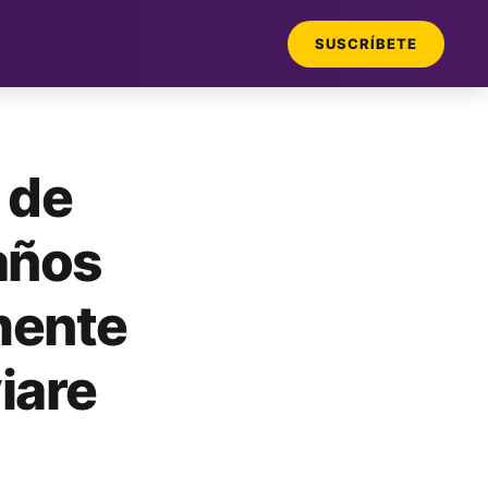
SUSCRÍBETE
 de
años
mente
iare