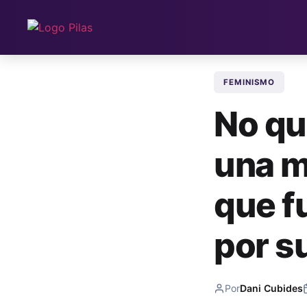
FEMINISMO
No qu
una m
que f
por s
Por
Dani Cubides