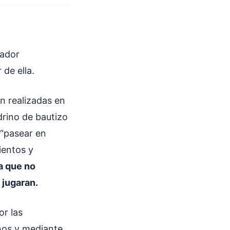
sador
de ella.
n realizadas en
drino de bautizo
 “pasear en
ientos y
ra que no
 jugaran.
or las
años y mediante