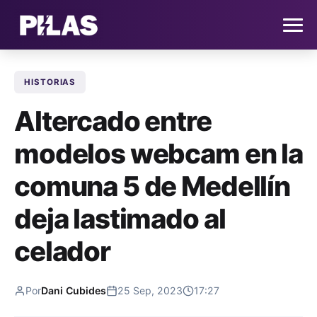
HISTORIAS
HOME
Altercado entre
NOTICIAS
modelos webcam en la
QUIÉNES SOMOS
comuna 5 de Medellín
CONTACTO
deja lastimado al
celador
SUSCRÍBETE
Por
Dani Cubides
25 Sep, 2023
17:27