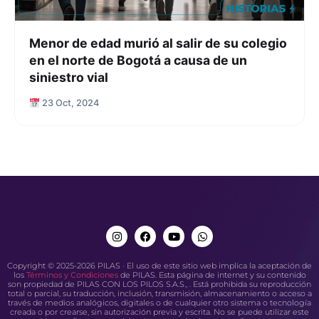
Menor de edad murió al salir de su colegio
en el norte de Bogotá a causa de un
siniestro vial
23 Oct, 2024
Copyright © 2025-2026 PILAS · El uso de este sitio web implica la aceptación de
los
Términos y Condiciones
de PILAS. Esta página de internet y su contenido
son propiedad de PILAS CON LOS PILOS S.A.S., . Está prohibida su reproducción
total o parcial, su traducción, inclusión, transmisión, almacenamiento o acceso a
través de medios analógicos, digitales o de cualquier otro sistema o tecnología
creada o por crearse, sin autorización previa y escrita. No se puede utilizar este