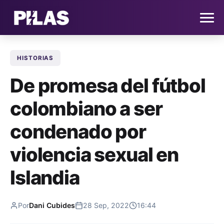
HISTORIAS
HOME
De promesa del fútbol
NOTICIAS
colombiano a ser
QUIÉNES SOMOS
condenado por
CONTACTO
violencia sexual en
Islandia
SUSCRÍBETE
Por
Dani Cubides
28 Sep, 2022
16:44