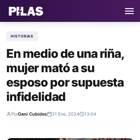
HISTORIAS
HOME
En medio de una riña,
NOTICIAS
mujer mató a su
QUIÉNES SOMOS
esposo por supuesta
CONTACTO
infidelidad
SUSCRÍBETE
Por
Dani Cubides
31 Ene, 2024
13:04