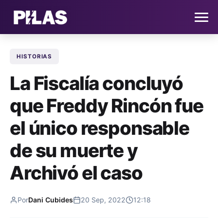
HISTORIAS
HOME
La Fiscalía concluyó
NOTICIAS
que Freddy Rincón fue
QUIÉNES SOMOS
el único responsable
CONTACTO
de su muerte y
Archivó el caso
SUSCRÍBETE
Por
Dani Cubides
20 Sep, 2022
12:18