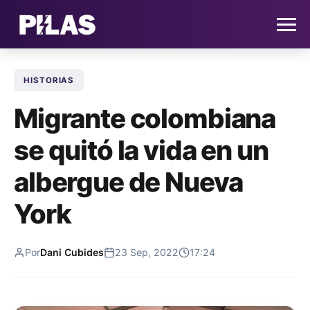
HISTORIAS
HOME
Migrante colombiana
NOTICIAS
se quitó la vida en un
QUIÉNES SOMOS
albergue de Nueva
CONTACTO
York
SUSCRÍBETE
Por
Dani Cubides
23 Sep, 2022
17:24