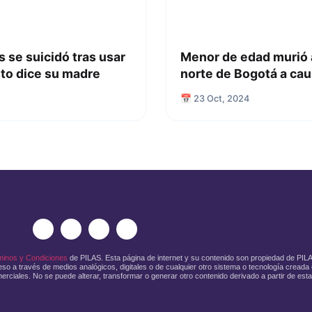
 se suicidó tras usar
Menor de edad murió al
sto dice su madre
norte de Bogotá a caus
📅 23 Oct, 2024
minos y Condiciones
de PILAS. Esta página de internet y su contenido son propiedad de PI
so a través de medios analógicos, digitales o de cualquier otro sistema o tecnología creada o
erciales. No se puede alterar, transformar o generar otro contenido derivado a partir de esta