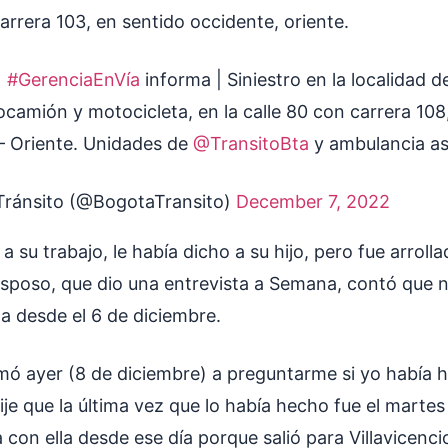
carrera 103, en sentido occidente, oriente.
]
#GerenciaEnVía
informa | Siniestro en la localidad d
ocamión y motocicleta, en la calle 80 con carrera 108
– Oriente. Unidades de
@TransitoBta
y ambulancia as
ránsito (@BogotaTransito)
December 7, 2022
 a su trabajo, le había dicho a su hijo, pero fue arroll
esposo, que dio una entrevista a Semana, contó que n
a desde el 6 de diciembre.
amó ayer (8 de diciembre) a preguntarme si yo había 
je que la última vez que lo había hecho fue el martes 
con ella desde ese día porque salió para Villavicenci