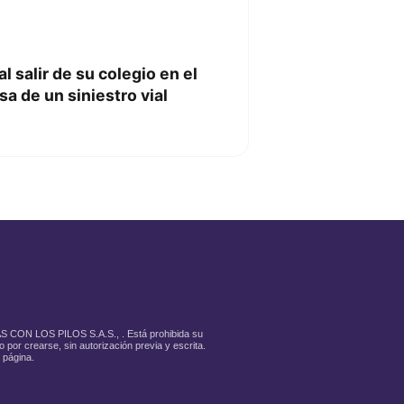
 salir de su colegio en el
a de un siniestro vial
LAS CON LOS PILOS S.A.S., . Está prohibida su
 por crearse, sin autorización previa y escrita.
 página.