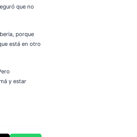
aseguró que no
Iberia, porque
que está en otro
Pero
má y estar