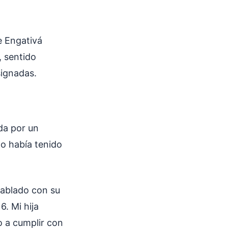
e Engativá
, sentido
ignadas.
ada por un
o había tenido
hablado con su
6. Mi hija
o a cumplir con