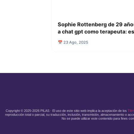
Sophie Rottenberg de 29 años
a chat gpt como terapeuta: e
📅 23 Ago, 2025
Copyright © 2025-2026 PILAS · El uso de este sitio web implica la aceptación de los
Tér
reproducción total o parcial, su traducción, inclusión, transmisión, almacenamiento o acce
No se puede utilizar este contenido para fines com