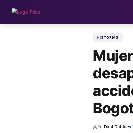
HISTORIAS
Mujer
desap
accid
Bogo
Por
Dani Cubides