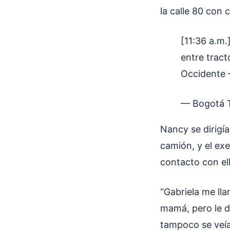
la calle 80 con 
[11:36 a.m.
entre tract
Occidente 
— Bogotá T
Nancy se dirigía
camión, y el ex
contacto con ell
“Gabriela me ll
mamá, pero le di
tampoco se veía 