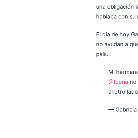
una obligación l
hablaba con su 
El día de hoy Ga
no ayudan a que
país.
Mi hermano 
@Iberia
no 
al otro lad
— Gabriela