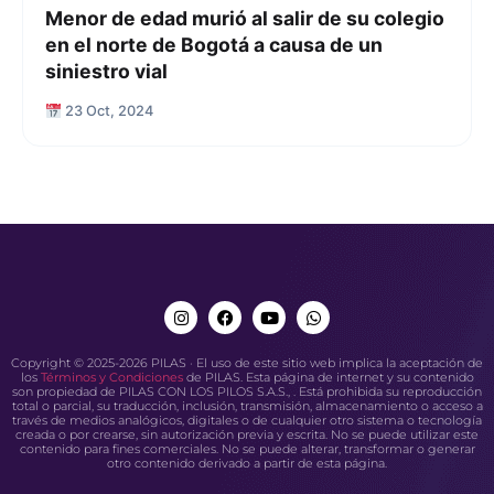
Menor de edad murió al salir de su colegio
en el norte de Bogotá a causa de un
siniestro vial
23 Oct, 2024
Copyright © 2025-2026 PILAS · El uso de este sitio web implica la aceptación de
los
Términos y Condiciones
de PILAS. Esta página de internet y su contenido
son propiedad de PILAS CON LOS PILOS S.A.S., . Está prohibida su reproducción
total o parcial, su traducción, inclusión, transmisión, almacenamiento o acceso a
través de medios analógicos, digitales o de cualquier otro sistema o tecnología
creada o por crearse, sin autorización previa y escrita. No se puede utilizar este
contenido para fines comerciales. No se puede alterar, transformar o generar
otro contenido derivado a partir de esta página.