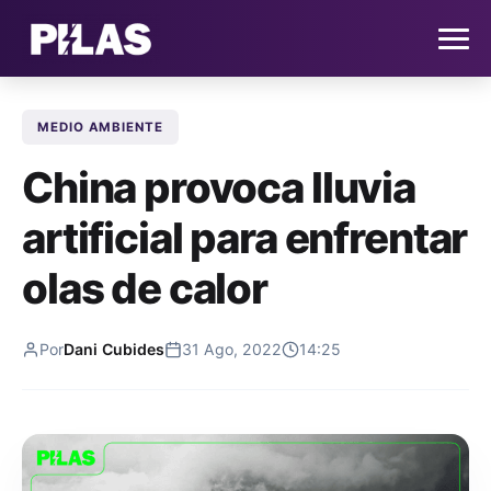
MEDIO AMBIENTE
HOME
China provoca lluvia
NOTICIAS
artificial para enfrentar
QUIÉNES SOMOS
olas de calor
CONTACTO
Por
Dani Cubides
31 Ago, 2022
14:25
SUSCRÍBETE