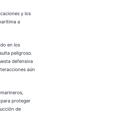
caciones y los
marítima a
ado en los
ulta peligroso.
uesta defensiva
nteracciones aún
 marineros,
 para proteger
ducción de