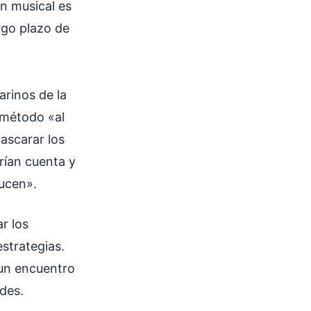
ón musical es
rgo plazo de
arinos de la
 método «al
ascarar los
arían cuenta y
ducen».
r los
strategias.
un encuentro
des.