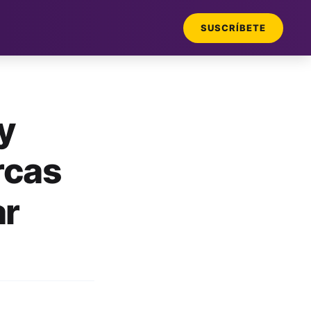
SUSCRÍBETE
y
rcas
ar