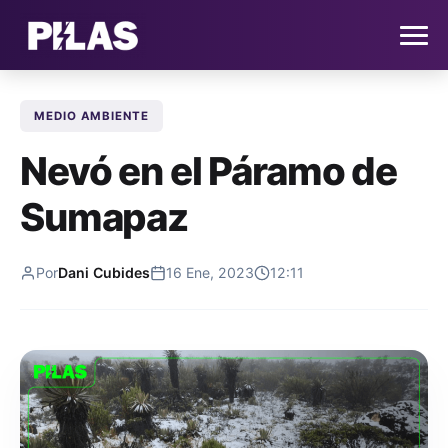
MEDIO AMBIENTE
HOME
Nevó en el Páramo de
NOTICIAS
Sumapaz
QUIÉNES SOMOS
Por
Dani Cubides
16 Ene, 2023
12:11
CONTACTO
SUSCRÍBETE