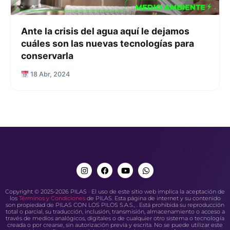
Ante la crisis del agua aquí le dejamos
cuáles son las nuevas tecnologías para
conservarla
18 Abr, 2024
Copyright © 2025-2026 PILAS · El uso de este sitio web implica la aceptación de
los
Términos y Condiciones
de PILAS. Esta página de internet y su contenido
son propiedad de PILAS CON LOS PILOS S.A.S., . Está prohibida su reproducción
total o parcial, su traducción, inclusión, transmisión, almacenamiento o acceso a
través de medios analógicos, digitales o de cualquier otro sistema o tecnología
creada o por crearse, sin autorización previa y escrita. No se puede utilizar este