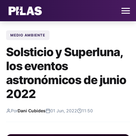
MEDIO AMBIENTE
HOME
Solsticio y Superluna,
NOTICIAS
los eventos
QUIÉNES SOMOS
astronómicos de junio
CONTACTO
2022
SUSCRÍBETE
Por
Dani Cubides
01 Jun, 2022
11:50