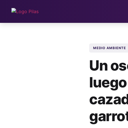
MEDIO AMBIENTE
Un os
luego
cazad
garro