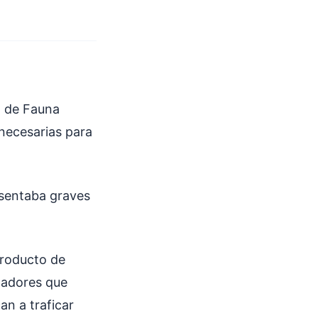
n de Fauna
 necesarias para
esentaba graves
producto de
zadores que
an a traficar