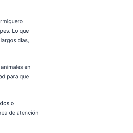
ormiguero
lpes. Lo que
largos días,
 animales en
dad para que
idos o
nea de atención