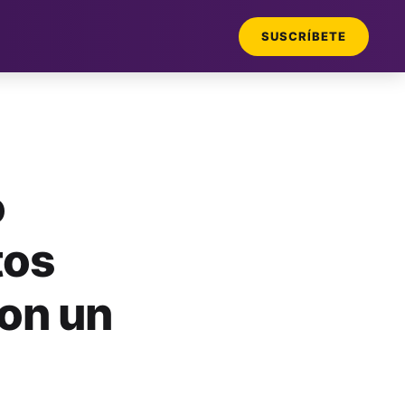
SUSCRÍBETE
ó
tos
con un