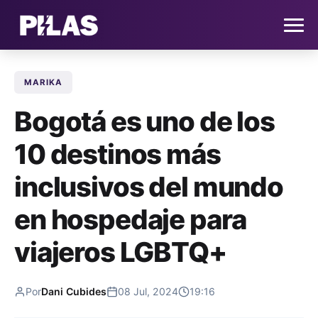
MARIKA
HOME
Bogotá es uno de los
NOTICIAS
10 destinos más
QUIÉNES SOMOS
inclusivos del mundo
CONTACTO
en hospedaje para
viajeros LGBTQ+
SUSCRÍBETE
Por
Dani Cubides
08 Jul, 2024
19:16