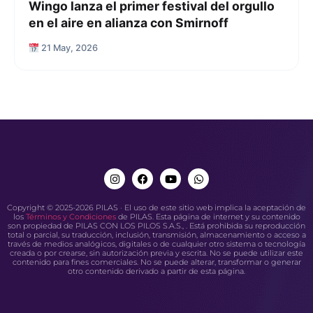
Wingo lanza el primer festival del orgullo
en el aire en alianza con Smirnoff
21 May, 2026
Copyright © 2025-2026 PILAS · El uso de este sitio web implica la aceptación de
los
Términos y Condiciones
de PILAS. Esta página de internet y su contenido
son propiedad de PILAS CON LOS PILOS S.A.S., . Está prohibida su reproducción
total o parcial, su traducción, inclusión, transmisión, almacenamiento o acceso a
través de medios analógicos, digitales o de cualquier otro sistema o tecnología
creada o por crearse, sin autorización previa y escrita. No se puede utilizar este
contenido para fines comerciales. No se puede alterar, transformar o generar
otro contenido derivado a partir de esta página.