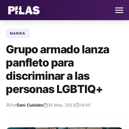
MARIKA
HOME
Grupo armado lanza
NOTICIAS
panfleto para
QUIÉNES SOMOS
discriminar a las
CONTACTO
personas LGBTIQ+
SUSCRÍBETE
Por
Dani Cubides
30 May, 2023
14:05