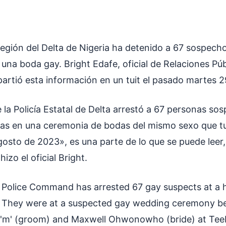
 región del Delta de Nigeria ha detenido a 67 sospech
una boda gay. Bright Edafe, oficial de Relaciones Púb
tió esta información en un tuit el pasado martes 2
la Policía Estatal de Delta arrestó a 67 personas so
das en una ceremonia de bodas del mismo sexo que t
gosto de 2023», es una parte de lo que se puede leer,
izo el oficial Bright.
e Police Command has arrested 67 gay suspects at a 
 They were at a suspected gay wedding ceremony 
s 'm' (groom) and Maxwell Ohwonowho (bride) at Tee