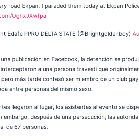
ery road Ekpan. I paraded them today at Ekpan Police
r.com/OghxJXwfpa
ght Edafe PPRO DELTA STATE (@Brightgoldenboy)
Au
una publicación en Facebook, la detención se produ
 interceptaron a una persona travesti que originalme
, pero más tarde confesó ser miembro de un club gay 
da entre personas del mismo sexo.
es llegaron al lugar, los asistentes al evento se dis
n embargo, después de una persecución, las autorida
tal de 67 personas.