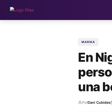
MARIKA
En Ni
perso
una b
Por
Dani Cubides