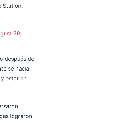
 Station.
gust 29,
jo después de
nte se hacía
y estar en
persaron
des lograron