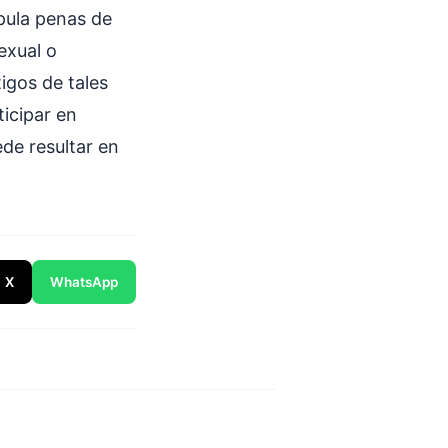
pula penas de
exual o
igos de tales
icipar en
de resultar en
X
WhatsApp