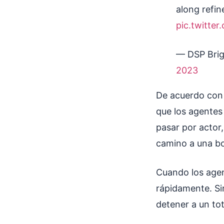
along refin
pic.twitte
— DSP Bri
2023
De acuerdo con 
que los agentes
pasar por actor
camino a una bo
Cuando los agent
rápidamente. Si
detener a un to