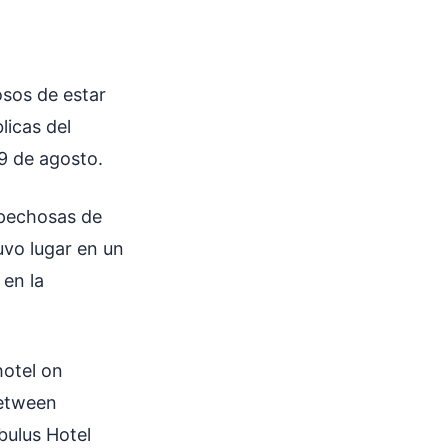
osos de estar
licas del
9 de agosto.
spechosas de
uvo lugar en un
 en la
hotel on
between
bulus Hotel