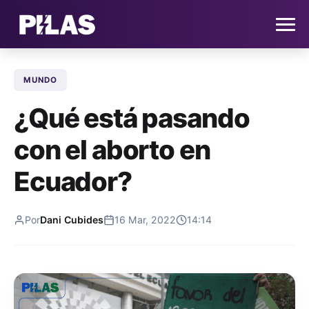
MUNDO
HOME
¿Qué está pasando
NOTICIAS
con el aborto en
QUIÉNES SOMOS
Ecuador?
CONTACTO
Por
Dani Cubides
16 Mar, 2022
14:14
SUSCRÍBETE