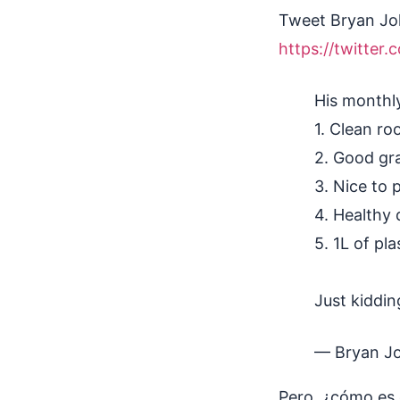
Tweet Bryan Jo
https://twitte
His monthly
1. Clean r
2. Good gr
3. Nice to 
4. Healthy 
5. 1L of pl
Just kiddi
— Bryan J
Pero, ¿cómo es