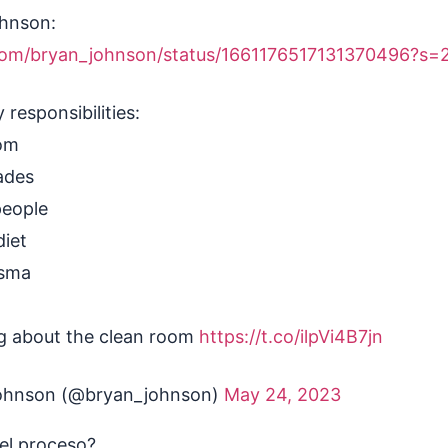
hnson:
r.com/bryan_johnson/status/1661176517131370496?s=
 responsibilities:
oom
ades
people
diet
asma
ng about the clean room
https://t.co/ilpVi4B7jn
ohnson (@bryan_johnson)
May 24, 2023
 el proceso?