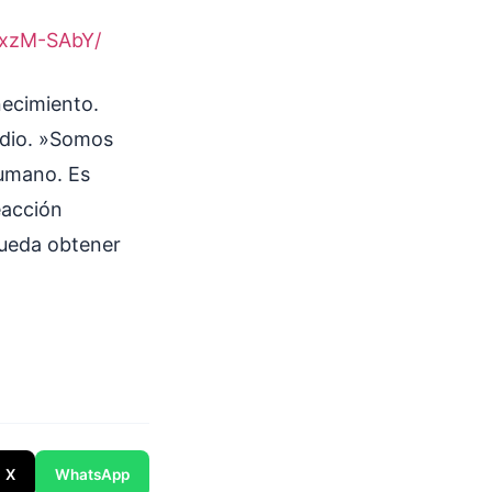
jxzM-SAbY/
necimiento.
edio. »Somos
humano. Es
eacción
pueda obtener
X
WhatsApp