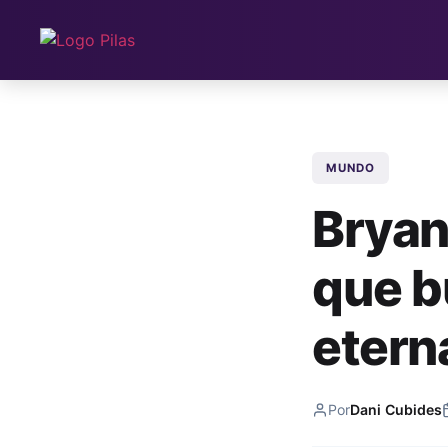
MUNDO
Bryan
que b
etern
Por
Dani Cubides