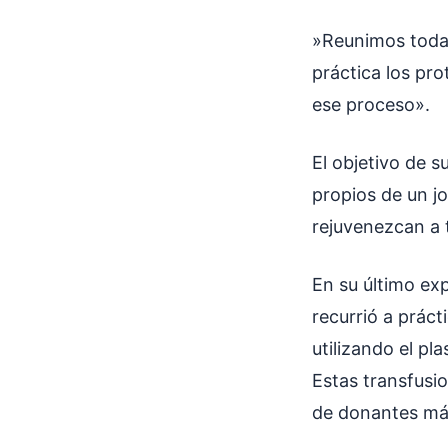
»Reunimos todas
práctica los pro
ese proceso».
El objetivo de s
propios de un j
rejuvenezcan a t
En su último ex
recurrió a prác
utilizando el pl
Estas transfusi
de donantes má