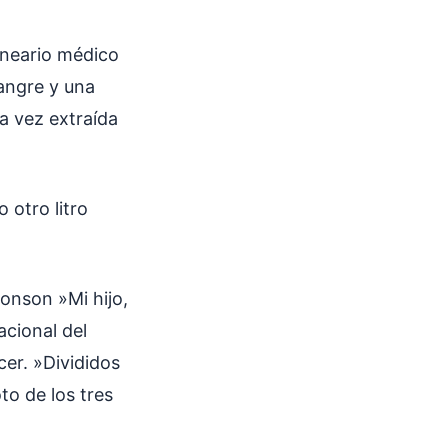
neario médico
sangre y una
a vez extraída
 otro litro
onson »Mi hijo,
cional del
er. »Divididos
to de los tres