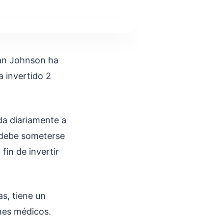
yan Johnson ha
 invertido 2
da diariamente a
 debe someterse
fin de invertir
as, tiene un
enes médicos.