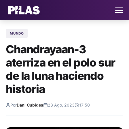
MUNDO
HOME
Chandrayaan-3
NOTICIAS
aterriza en el polo sur
QUIÉNES SOMOS
de la luna haciendo
CONTACTO
historia
SUSCRÍBETE
Por
Dani Cubides
23 Ago, 2023
17:50