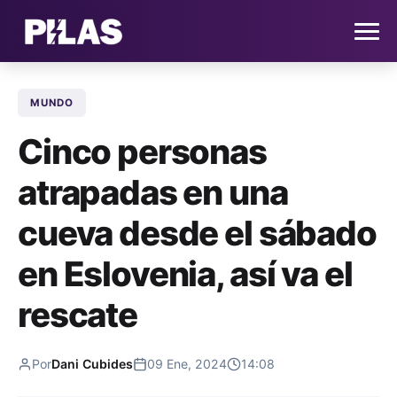
MUNDO
HOME
Cinco personas
NOTICIAS
atrapadas en una
QUIÉNES SOMOS
cueva desde el sábado
CONTACTO
en Eslovenia, así va el
rescate
SUSCRÍBETE
Por
Dani Cubides
09 Ene, 2024
14:08