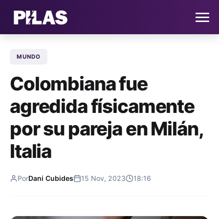
MUNDO
HOME
Colombiana fue
NOTICIAS
agredida físicamente
QUIÉNES SOMOS
por su pareja en Milán,
CONTACTO
Italia
SUSCRÍBETE
Por
Dani Cubides
15 Nov, 2023
18:16