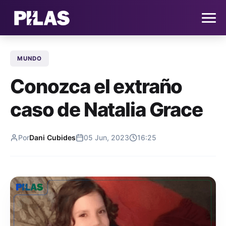
MUNDO
HOME
Conozca el extraño
NOTICIAS
caso de Natalia Grace
QUIÉNES SOMOS
Por
Dani Cubides
05 Jun, 2023
16:25
CONTACTO
SUSCRÍBETE