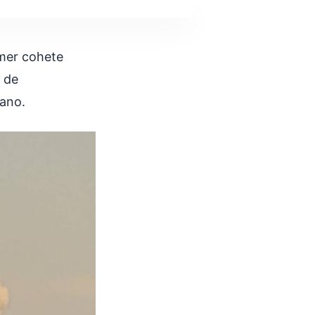
imer cohete
s de
cano.