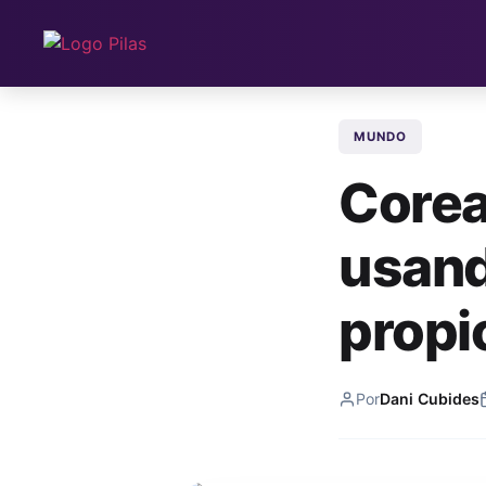
MUNDO
Corea 
usand
propi
Por
Dani Cubides