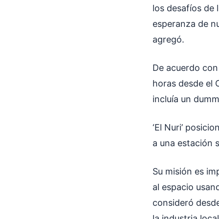
los desafíos de 
esperanza de nu
agregó.
De acuerdo con e
horas desde el 
incluía un dummy
‘El Nuri’ posicio
a una estación 
Su misión es im
al espacio usan
consideró desde
la industria loca