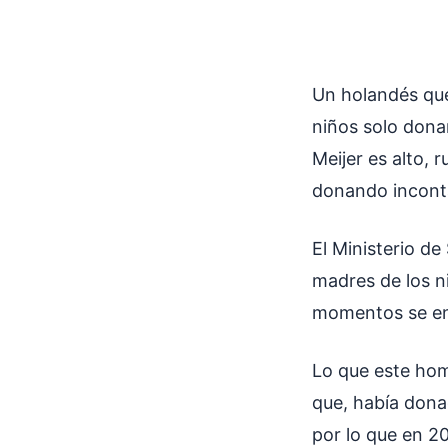
Un holandés que
niños solo don
Meijer es alto, 
donando inconta
El Ministerio de
madres de los n
momentos se en
Lo que este hom
que, había donad
por lo que en 2