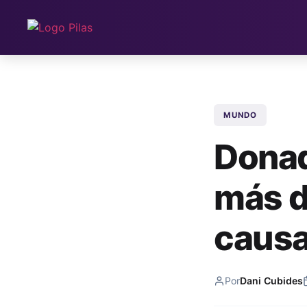
MUNDO
Donad
más d
causa
Por
Dani Cubides