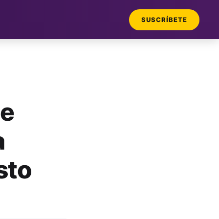
SUSCRÍBETE
ne
a
sto