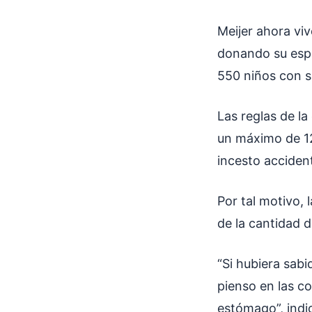
Meijer ahora vi
donando su espe
550 niños con 
Las reglas de l
un máximo de 12 
incesto acciden
Por tal motivo,
de la cantidad 
“Si hubiera sabi
pienso en las c
estómago”, indi