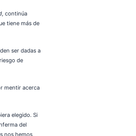
d
, continúa
ue tiene más de
eden ser dadas a
riesgo de
or mentir acerca
era elegido. Si
enferma del
res nos hemos