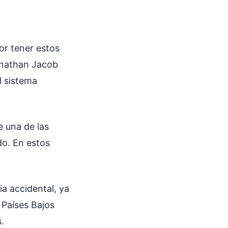
or tener estos
onathan Jacob
l sistema
e una de las
do. En estos
a accidental, ya
 Países Bajos
s.