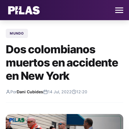
MUNDO
HOME
Dos colombianos
NOTICIAS
muertos en accidente
QUIÉNES SOMOS
en New York
CONTACTO
Por
Dani Cubides
14 Jul, 2022
12:20
SUSCRÍBETE