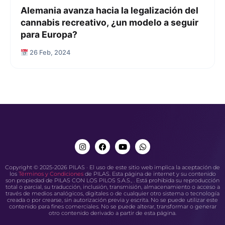
Alemania avanza hacia la legalización del
cannabis recreativo, ¿un modelo a seguir
para Europa?
26 Feb, 2024
Copyright © 2025-2026 PILAS · El uso de este sitio web implica la aceptación de
los
Términos y Condiciones
de PILAS. Esta página de internet y su contenido
son propiedad de PILAS CON LOS PILOS S.A.S., . Está prohibida su reproducción
total o parcial, su traducción, inclusión, transmisión, almacenamiento o acceso a
través de medios analógicos, digitales o de cualquier otro sistema o tecnología
creada o por crearse, sin autorización previa y escrita. No se puede utilizar este
contenido para fines comerciales. No se puede alterar, transformar o generar
otro contenido derivado a partir de esta página.