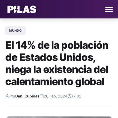
MUNDO
HOME
El 14% de la población
NOTICIAS
de Estados Unidos,
QUIÉNES SOMOS
niega la existencia del
CONTACTO
calentamiento global
SUSCRÍBETE
Por
Dani Cubides
20 Feb, 2024
17:02