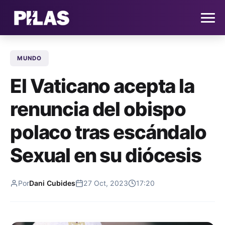
MUNDO
HOME
El Vaticano acepta la
NOTICIAS
renuncia del obispo
QUIÉNES SOMOS
polaco tras escándalo
CONTACTO
Sexual en su diócesis
SUSCRÍBETE
Por
Dani Cubides
27 Oct, 2023
17:20