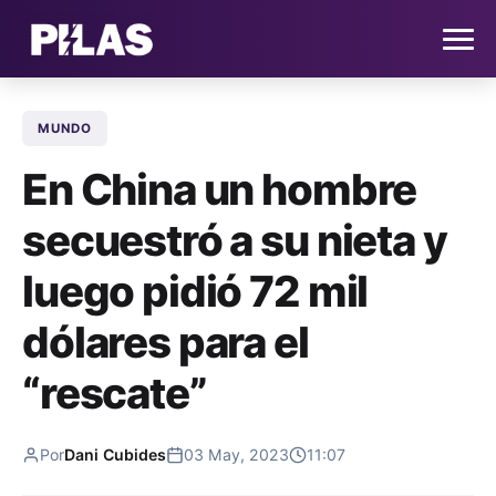
MUNDO
HOME
En China un hombre
NOTICIAS
secuestró a su nieta y
QUIÉNES SOMOS
luego pidió 72 mil
CONTACTO
dólares para el
“rescate”
SUSCRÍBETE
Por
Dani Cubides
03 May, 2023
11:07