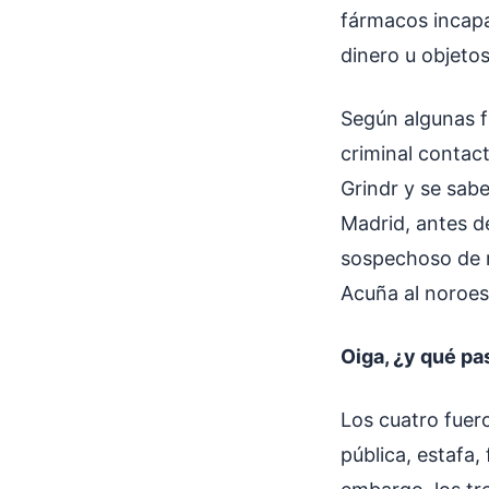
fármacos incapa
dinero u objetos
Según algunas fu
criminal contac
Grindr y se sab
Madrid, antes d
sospechoso de n
Acuña al noroe
Oiga, ¿y qué pa
Los cuatro fuero
pública, estafa,