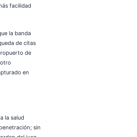
ás facilidad
que la banda
queda de citas
eropuerto de
 otro
apturado en
a la salud
penetración; sin