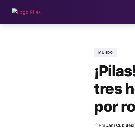
MUNDO
¡Pila
tres 
por r
Por
Dani Cubides