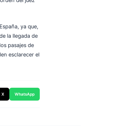
orden del juez
 España, ya que,
de la llegada de
los pasajes de
en esclarecer el
X
WhatsApp