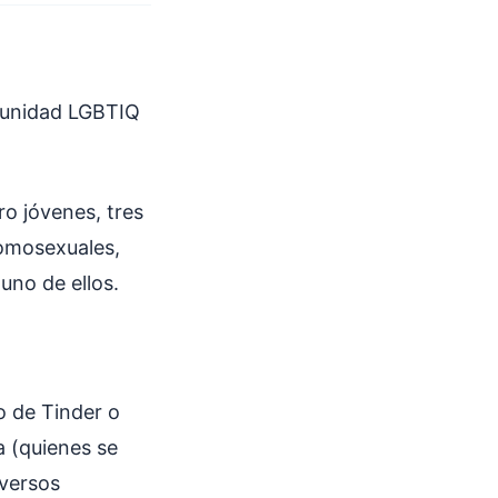
omunidad LGBTIQ
ro jóvenes, tres
homosexuales,
 uno de ellos.
o de Tinder o
la (quienes se
iversos