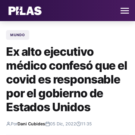
MUNDO
HOME
Ex alto ejecutivo
NOTICIAS
médico confesó que el
QUIÉNES SOMOS
covid es responsable
CONTACTO
por el gobierno de
Estados Unidos
SUSCRÍBETE
Por
Dani Cubides
05 Dic, 2022
11:35