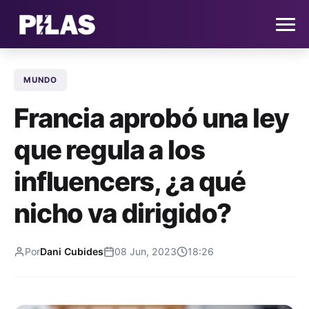
MUNDO
HOME
Francia aprobó una ley
NOTICIAS
que regula a los
QUIÉNES SOMOS
influencers, ¿a qué
CONTACTO
nicho va dirigido?
SUSCRÍBETE
Por
Dani Cubides
08 Jun, 2023
18:26