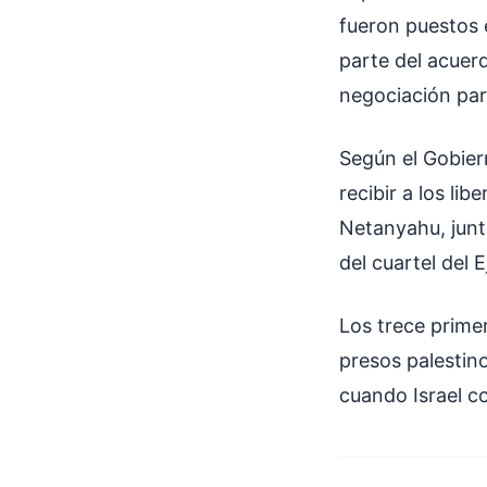
fueron puestos 
parte del acuerd
negociación para
Según el Gobier
recibir a los li
Netanyahu, junt
del cuartel del E
Los trece primer
presos palestino
cuando Israel co