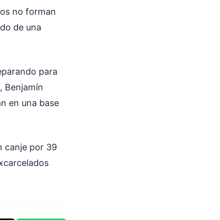
stos no forman
ado de una
reparando para
l, Benjamín
an en una base
n canje por 39
excarcelados