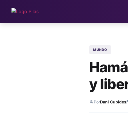
MUNDO
Hamás
y libe
Por
Dani Cubides