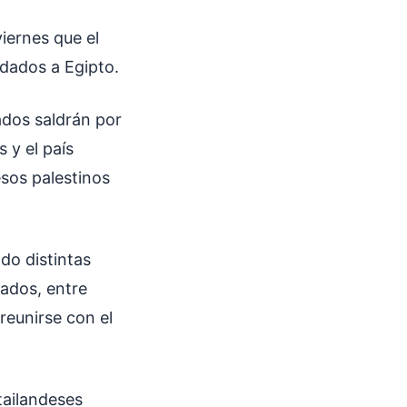
viernes que el
adados a Egipto.
ados saldrán por
 y el país
esos palestinos
do distintas
rados, entre
 reunirse con el
tailandeses