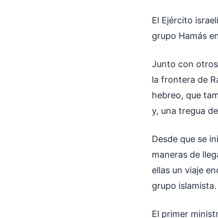
El Ejército isra
grupo Hamás ent
Junto con otros
la frontera de R
hebreo, que tam
y, una tregua d
Desde que se ini
maneras de llega
ellas un viaje e
grupo islamista.
El primer minis