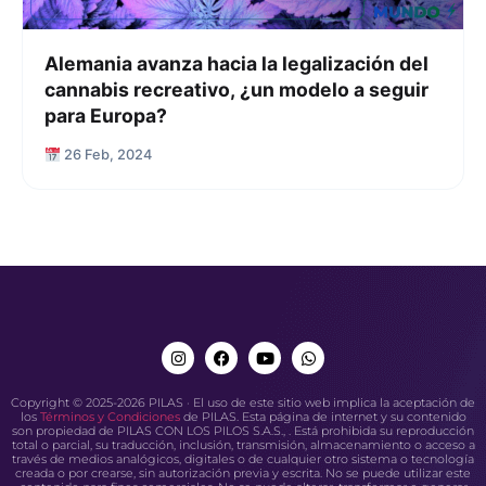
Alemania avanza hacia la legalización del
cannabis recreativo, ¿un modelo a seguir
para Europa?
26 Feb, 2024
Copyright © 2025-2026 PILAS · El uso de este sitio web implica la aceptación de
los
Términos y Condiciones
de PILAS. Esta página de internet y su contenido
son propiedad de PILAS CON LOS PILOS S.A.S., . Está prohibida su reproducción
total o parcial, su traducción, inclusión, transmisión, almacenamiento o acceso a
través de medios analógicos, digitales o de cualquier otro sistema o tecnología
creada o por crearse, sin autorización previa y escrita. No se puede utilizar este