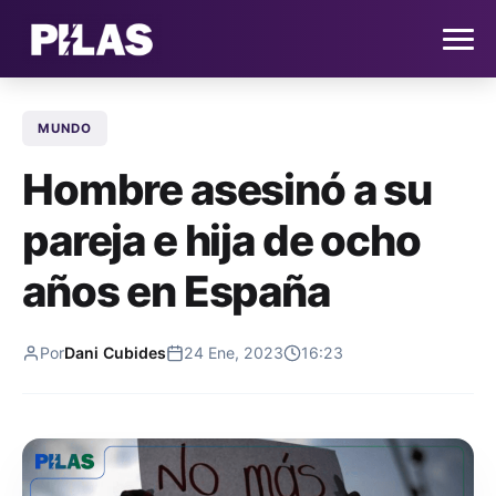
MUNDO
HOME
Hombre asesinó a su
NOTICIAS
pareja e hija de ocho
QUIÉNES SOMOS
años en España
CONTACTO
Por
Dani Cubides
24 Ene, 2023
16:23
SUSCRÍBETE