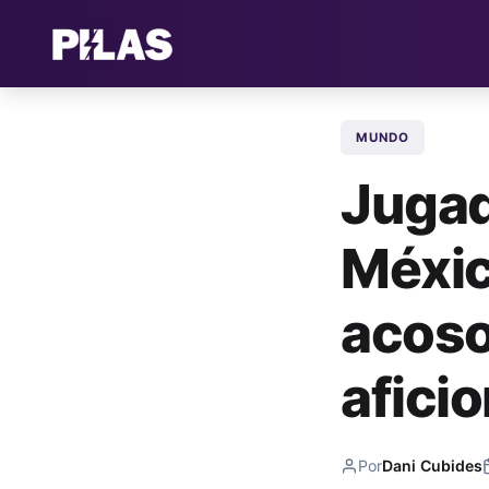
MUNDO
Jugad
Méxic
acoso
afici
Por
Dani Cubides