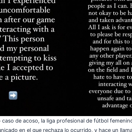
 caso de acoso, la liga profesional de fútbol femeni
nicado en el que rechaza lo ocurrido, y hace un llam