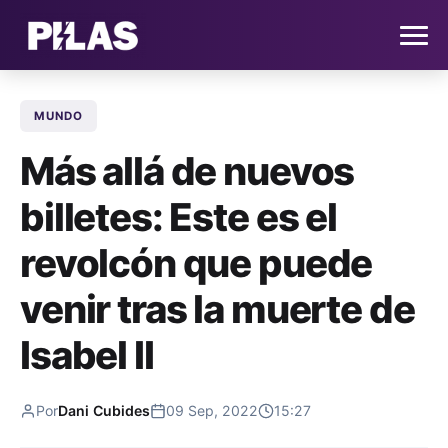
MUNDO
HOME
Más allá de nuevos
NOTICIAS
billetes: Este es el
QUIÉNES SOMOS
revolcón que puede
CONTACTO
venir tras la muerte de
Isabel II
SUSCRÍBETE
Por
Dani Cubides
09 Sep, 2022
15:27