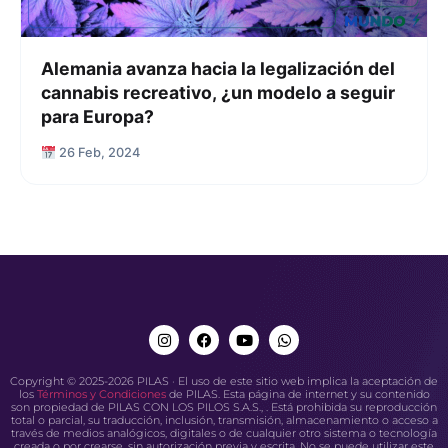
Alemania avanza hacia la legalización del
cannabis recreativo, ¿un modelo a seguir
para Europa?
26 Feb, 2024
Copyright © 2025-2026 PILAS · El uso de este sitio web implica la aceptación de
los
Términos y Condiciones
de PILAS. Esta página de internet y su contenido
son propiedad de PILAS CON LOS PILOS S.A.S., . Está prohibida su reproducción
total o parcial, su traducción, inclusión, transmisión, almacenamiento o acceso a
través de medios analógicos, digitales o de cualquier otro sistema o tecnología
creada o por crearse, sin autorización previa y escrita. No se puede utilizar este