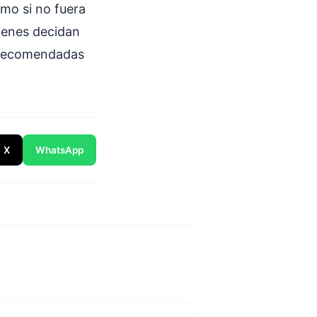
omo si no fuera
uienes decidan
s recomendadas
X
WhatsApp