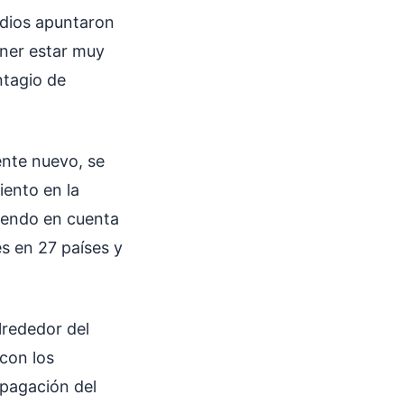
udios apuntaron
ener estar muy
ntagio de
ente nuevo, se
iento en la
niendo en cuenta
s en 27 países y
lrededor del
con los
opagación del