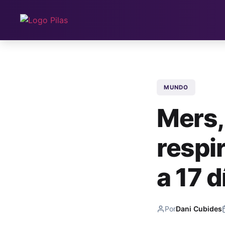
MUNDO
Mers,
respir
a 17 d
Por
Dani Cubides