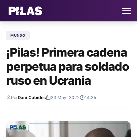
MUNDO
HOME
¡Pilas! Primera cadena
NOTICIAS
perpetua para soldado
QUIÉNES SOMOS
ruso en Ucrania
CONTACTO
Por
Dani Cubides
23 May, 2022
14:25
SUSCRÍBETE