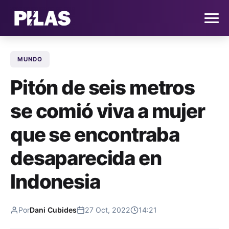
MUNDO
HOME
Pitón de seis metros
NOTICIAS
se comió viva a mujer
QUIÉNES SOMOS
que se encontraba
CONTACTO
desaparecida en
Indonesia
SUSCRÍBETE
Por
Dani Cubides
27 Oct, 2022
14:21