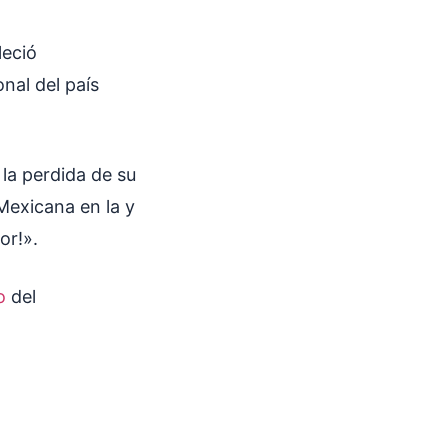
leció
nal del país
 la perdida de su
Mexicana en la y
or!».
o
del