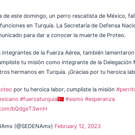
 de este domingo, un perro rescatista de México, fal
funciones en Turquía. La Secretaría de Defensa Nacio
unicado para dar a conocer la muerte de Proteo.
s integrantes de la Fuerza Aérea, también lamentaron
pliste tu misión como integrante de la Delegación 
tros hermanos en Turquía. ¡Gracias por tu heroica lab
roteo
por tu heroica labor, cumpliste la misión
#perrit
exicano
#fuerzaturquia
🇹🇷
#sismo
#esperanza
er.com/bQdgxT3wnH
NAmx (@SEDENAmx)
February 12, 2023