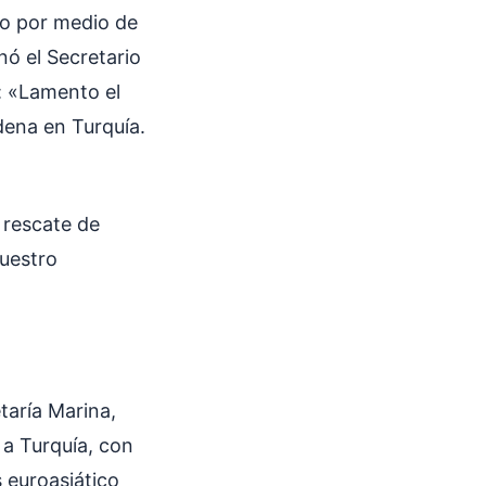
eo por medio de
nó el Secretario
: «Lamento el
dena en Turquía.
 rescate de
nuestro
taría Marina,
 a Turquía, con
s euroasiático