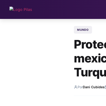
MUNDO
Proteo
mexic
Turqu
Por
Dani Cubides