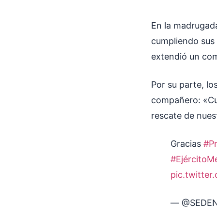
En la madrugada
cumpliendo sus 
extendió un com
Por su parte, lo
compañero: «Cum
rescate de nues
Gracias
#P
#EjércitoM
pic.twitt
— @SEDE