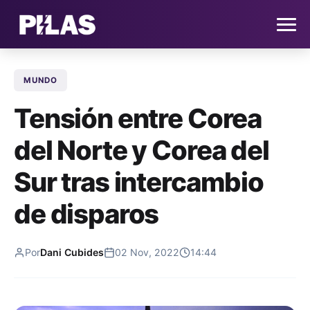
MUNDO
HOME
Tensión entre Corea
NOTICIAS
del Norte y Corea del
QUIÉNES SOMOS
Sur tras intercambio
CONTACTO
de disparos
SUSCRÍBETE
Por
Dani Cubides
02 Nov, 2022
14:44