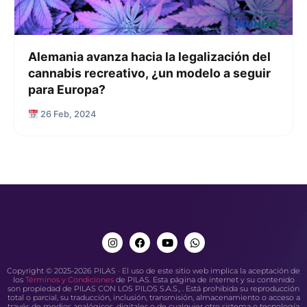
Alemania avanza hacia la legalización del
cannabis recreativo, ¿un modelo a seguir
para Europa?
26 Feb, 2024
Copyright © 2025-2026 PILAS · El uso de este sitio web implica la aceptación de
los
Términos y Condiciones
de PILAS. Esta página de internet y su contenido
son propiedad de PILAS CON LOS PILOS S.A.S., . Está prohibida su reproducción
total o parcial, su traducción, inclusión, transmisión, almacenamiento o acceso a
través de medios analógicos, digitales o de cualquier otro sistema o tecnología