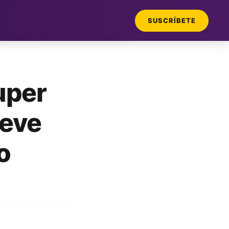
SUSCRÍBETE
Super
ueve
o