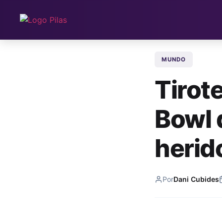
MUNDO
Tirote
Bowl 
herid
Por
Dani Cubides