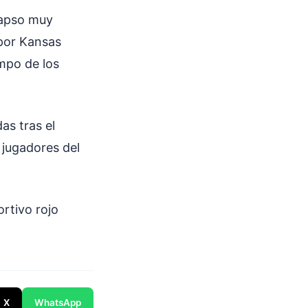
 lapso muy
 por Kansas
ampo de los
as tras el
 jugadores del
rtivo rojo
X
WhatsApp