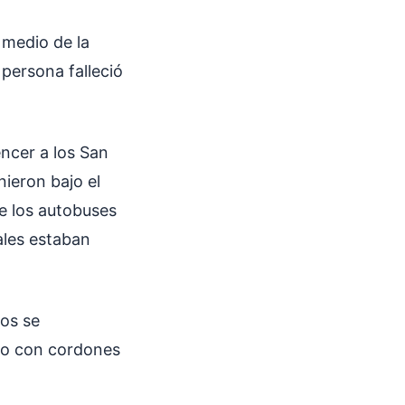
 medio de la
 persona falleció
encer a los San
nieron bajo el
e los autobuses
ales estaban
dos se
itio con cordones