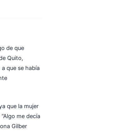
go de que
de Quito,
 a que se había
nte
ya que la mujer
. “Algo me decía
iona Gilber