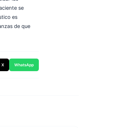
aciente se
stico es
anzas de que
X
WhatsApp