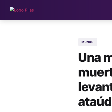
MUNDO
Una m
muert
levan
ataúd