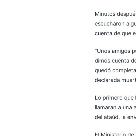
Minutos después 
escucharon algu
cuenta de que e
“Unos amigos pu
dimos cuenta de 
quedó completam
declarada muert
Lo primero que 
llamaran a una 
del ataúd, la en
El Ministerio d