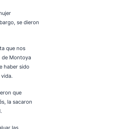
mujer
bargo, se dieron
sta que nos
ia de Montoya
e haber sido
 vida.
ieron que
s, la sacaron
.
luar las