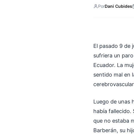
Por
Dani Cubides
El pasado 9 de 
sufriera un paro
Ecuador. La muj
sentido mal en 
cerebrovascular
Luego de unas h
había fallecido.
que no estaba m
Barberán, su hij