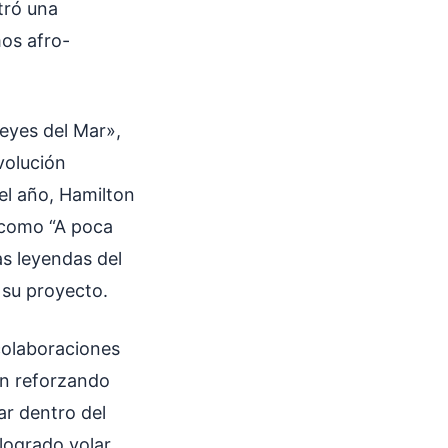
tró una
mos afro-
Reyes del Mar»,
volución
 el año, Hamilton
s como “A poca
as leyendas del
n su proyecto.
colaboraciones
án reforzando
ar dentro del
logrado volar