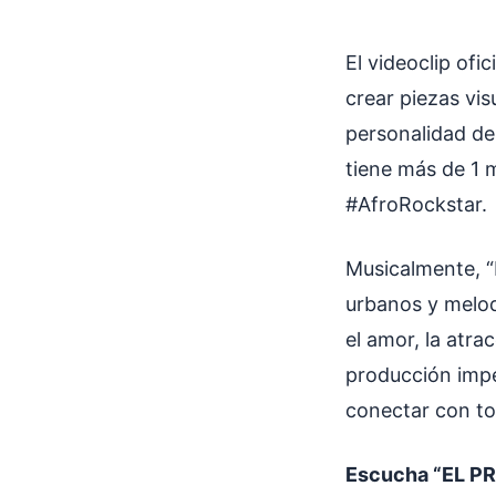
El videoclip ofic
crear piezas vis
personalidad de
tiene más de 1 
#AfroRockstar.
Musicalmente, 
urbanos y melod
el amor, la atra
producción imp
conectar con to
Escucha “EL PR