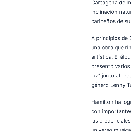
Cartagena de In
inclinación natu
caribeños de su
A principios de
una obra que ri
artística. El ál
presentó varios
luz” junto al re
género Lenny Ta
Hamilton ha log
con importantes
las credenciale
universo musica