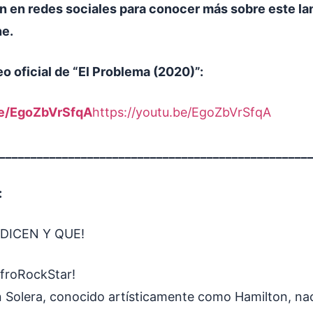
n en redes sociales para conocer más sobre este l
ne.
eo oficial de “El Problema (2020)”:
be/EgoZbVrSfqA
https://youtu.be/EgoZbVrSfqA
_________________________________________________
:
 DICEN Y QUE!
AfroRockStar!
 Solera, conocido artísticamente como Hamilton, na