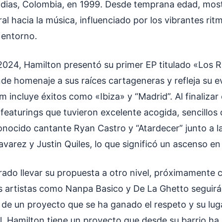
dias, Colombia, en 1999. Desde temprana edad, mos
ral hacia la música, influenciado por los vibrantes rit
 entorno.
 2024, Hamilton presentó su primer EP titulado «Los 
nde homenaje a sus raíces cartageneras y refleja su e
bum incluye éxitos como «Ibiza» y “Madrid”. Al finalizar
 featurings que tuvieron excelente acogida, sencillo
conocido cantante Ryan Castro y “Atardecer” junto a l
varez y Justin Quiles, lo que significó un ascenso e
rado llevar su propuesta a otro nivel, próximamente 
 artistas como Nanpa Basico y De La Ghetto seguir
s de un proyecto que se ha ganado el respeto y su lug
l. Hamilton tiene un proyecto que desde su barrio ha 