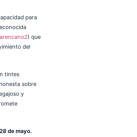
capacidad para
 reconocida
karencano2
) que
vimiento del
 tintes
 honesta sobre
pegajoso y
promete
 28 de mayo.