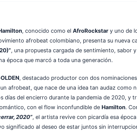
Hamilton
, conocido como el
AfroRockstar
y uno de l
movimiento afrobeat colombiano, presenta su nueva c
20)”
, una propuesta cargada de sentimiento, sabor y
na época que marcó a toda una generación.
GOLDEN
, destacado productor con dos nominaciones
 un afrobeat, que nace de una idea tan audaz como n
os días del encierro durante la pandemia de 2020, y t
romántico, con el flow inconfundible de
Hamilton
. Co
errar, 2020”
, el artista revive con picardía esa época
 significado al deseo de estar juntos sin interrupcio