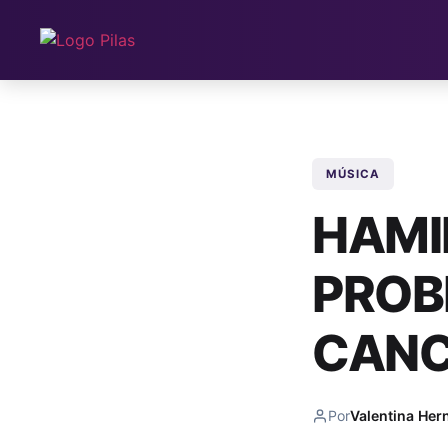
MÚSICA
HAMI
PROB
CANC
Por
Valentina Her