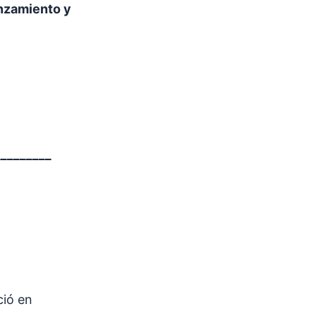
anzamiento y
_________
ció en