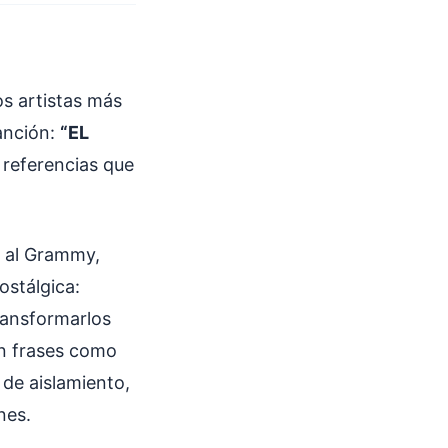
os artistas más
anción:
“EL
 referencias que
 al Grammy,
ostálgica:
ransformarlos
n frases como
 de aislamiento,
nes.