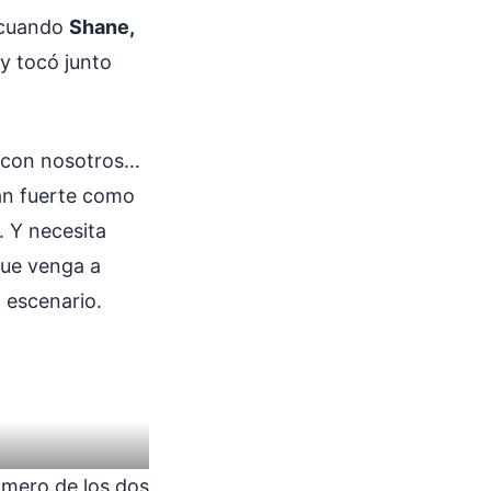
ó cuando
Shane,
 y tocó junto
á con nosotros…
tan fuerte como
. Y necesita
que venga a
 escenario.
rimero de los dos