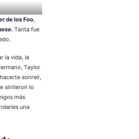
er de los Foo
,
hese
.
Tanta fue
uedo.
 la vida, la
hermano, Taylor
hacerte sonreír,
e sintieron lo
amigos más
ndarles una