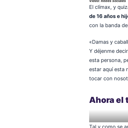
Video: Redes sociales
El clímax, y qu
de 16 años e hij
con la banda de
«Damas y caball
Y déjenme decir
esta persona, p
estar aquí esta
tocar con nosot
Ahora el 
Tal y como se an