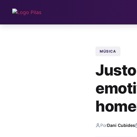
MÚSICA
Justo 
emoti
homen
Por
Dani Cubides