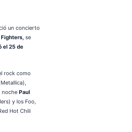
ció un concierto
Fighters,
se
ó el 25 de
del rock como
Metallica),
la noche
Paul
ers) y los Foo,
Red Hot Chili