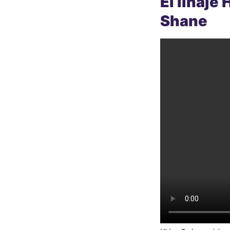
El linaje
Shane