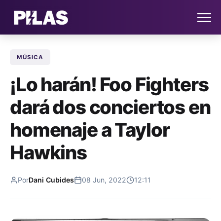
MÚSICA
HOME
¡Lo harán! Foo Fighters
NOTICIAS
dará dos conciertos en
QUIÉNES SOMOS
homenaje a Taylor
CONTACTO
Hawkins
SUSCRÍBETE
Por
Dani Cubides
08 Jun, 2022
12:11