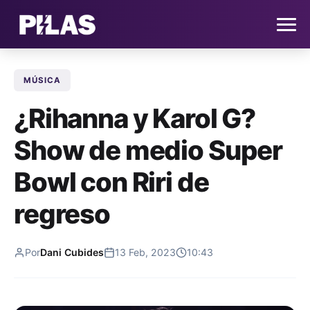
MÚSICA
HOME
¿Rihanna y Karol G?
NOTICIAS
Show de medio Super
QUIÉNES SOMOS
Bowl con Riri de
CONTACTO
regreso
SUSCRÍBETE
Por
Dani Cubides
13 Feb, 2023
10:43