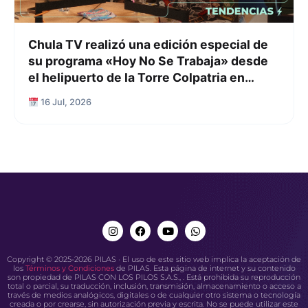
Chula TV realizó una edición especial de
su programa «Hoy No Se Trabaja» desde
el helipuerto de la Torre Colpatria en
Bogotá
16 Jul, 2026
Copyright © 2025-2026 PILAS · El uso de este sitio web implica la aceptación de
los
Términos y Condiciones
de PILAS. Esta página de internet y su contenido
son propiedad de PILAS CON LOS PILOS S.A.S., . Está prohibida su reproducción
total o parcial, su traducción, inclusión, transmisión, almacenamiento o acceso a
través de medios analógicos, digitales o de cualquier otro sistema o tecnología
creada o por crearse, sin autorización previa y escrita. No se puede utilizar este