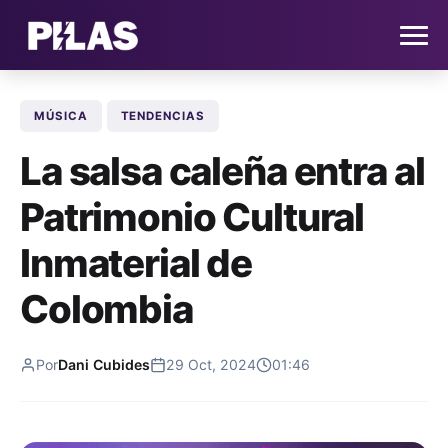
MÚSICA
TENDENCIAS
HOME
La salsa caleña entra al
NOTICIAS
Patrimonio Cultural
QUIÉNES SOMOS
Inmaterial de
CONTACTO
Colombia
SUSCRÍBETE
Por
Dani Cubides
29 Oct, 2024
01:46