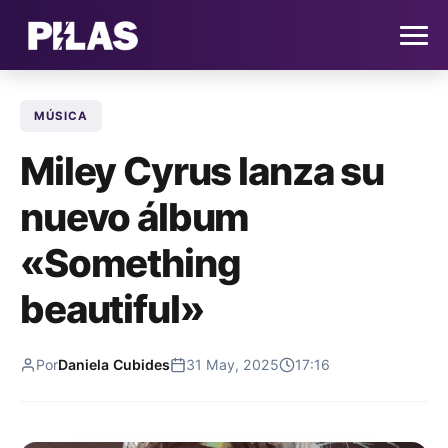
MÚSICA
HOME
Miley Cyrus lanza su
NOTICIAS
nuevo álbum
QUIÉNES SOMOS
«Something
CONTACTO
beautiful»
SUSCRÍBETE
Por
Daniela Cubides
31 May, 2025
17:16