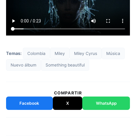
Temas:
Colombia
Miley
Miley Cyrus
Música
Nuevo álbum
Something beautiful
COMPARTIR
Facebook
X
WhatsApp