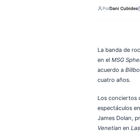
Por
Dani Cubides
La banda de roc
en el
MSG Sphe
acuerdo a
Billb
cuatro años.
Los conciertos 
espectáculos en 
James Dolan, p
Venetian
en
Las