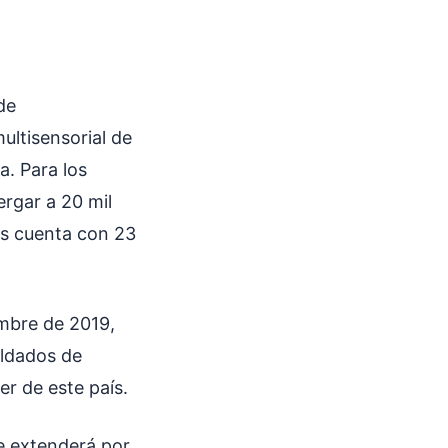
de
ultisensorial de
a. Para los
rgar a 20 mil
ás cuenta con 23
embre de 2019,
oldados de
er de este país.
se extenderá por