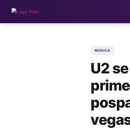
MÚSICA
U2 se
prime
pospa
vega