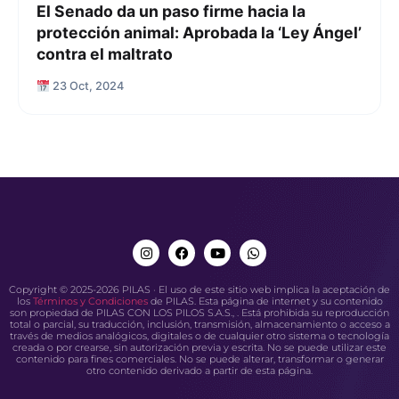
El Senado da un paso firme hacia la
protección animal: Aprobada la ‘Ley Ángel’
contra el maltrato
23 Oct, 2024
Copyright © 2025-2026 PILAS · El uso de este sitio web implica la aceptación de
los
Términos y Condiciones
de PILAS. Esta página de internet y su contenido
son propiedad de PILAS CON LOS PILOS S.A.S., . Está prohibida su reproducción
total o parcial, su traducción, inclusión, transmisión, almacenamiento o acceso a
través de medios analógicos, digitales o de cualquier otro sistema o tecnología
creada o por crearse, sin autorización previa y escrita. No se puede utilizar este
contenido para fines comerciales. No se puede alterar, transformar o generar
otro contenido derivado a partir de esta página.