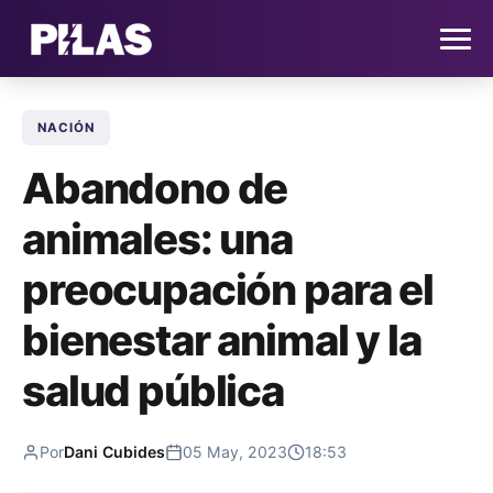
NACIÓN
HOME
Abandono de
NOTICIAS
animales: una
QUIÉNES SOMOS
preocupación para el
CONTACTO
bienestar animal y la
salud pública
SUSCRÍBETE
Por
Dani Cubides
05 May, 2023
18:53